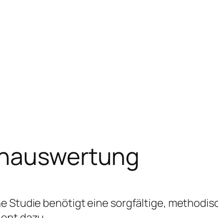
enauswertung
e Studie benötigt eine sorgfältige, methodis
ient dazu,