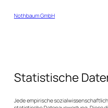
Zum
Inhalt
Nothbaum GmbH
springen
Statistische Dat
Jede empirische sozialwissenschaftlich
statistische Datenauswertung. Diese d