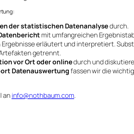
rtung:
ten der statistischen Datenanalyse
durch.
Datenbericht
mit umfangreichen Ergebnistabe
rgebnisse erläutert und interpretiert. Subs
Artefakten getrennt.
ion vor Ort oder online
durch und diskutiere
ort
Datenauswertung
fassen wir die wicht
l an
info@nothbaum.com
.