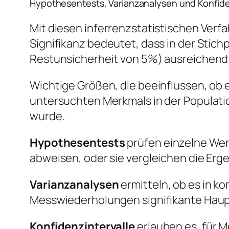
Hypothesentests, Varianzanalysen und Konfide
Mit diesen inferrenzstatistischen Verfa
Signifikanz bedeutet, dass in der Stich
Restunsicherheit von 5%) ausreichend s
Wichtige Größen, die beeinflussen, ob e
untersuchten Merkmals in der Populat
wurde.
Hypothesentests
prüfen einzelne Wer
abweisen, oder sie vergleichen die Er
Varianzanalysen
ermitteln, ob es in k
Messwiederholungen signifikante Haupt
Konfidenzintervalle
erlauben es, für 