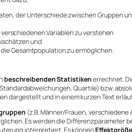
aten, der Unterschiede zwischen Gruppen un
verschiedenen Variablen zu verstehen
zuschätzen und
f die Gesamtpopulation zu ermöglichen.
en
beschreibenden Statistiken
errechnet. Di
Standardabweichungen, Quartile) bzw. absolu
n dargestellt und in einem kurzen Text erläut
lgruppen
(z.B. Männer/Frauen, verschiedene 
rglichen. Es werden die Differenzparameter 
läuterung interpretiert. Es können
Effektgröß